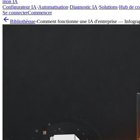
mon IA
Configurateur IA
·
Automatisation
·
Diagnostic IA
·
Solutions
·
Hub de co
Se connecter
Commencer
Bibliothèque
›
Comment fonctionne une IA d'entreprise — Infogra