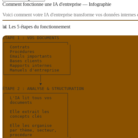
Comment fonctionne une IA d'entreprise — Infographie
Voici comment votre IA d'entreprise transforme vos données internes en
📊 Les 5 étapes du fonctionnement
ÉTAPE 1 : VOS DOCUMENTS

┌─────────────────────────┐

│  Contrats                │

│  Procédures              │

│  Emails importants       │

│  Bases clients           │

│  Rapports internes       │

│  Manuels d'entreprise    │

└──────────────┬───────────┘

               │

               ▼

ÉTAPE 2 : ANALYSE & STRUCTURATION

┌─────────────────────────┐

│  L'IA lit tous vos      │

│  documents              │

│                         │

│  Elle extrait les       │

│  concepts clés          │

│                         │

│  Elle les organise      │

│  par thème, secteur,    │

│  procédure              │
