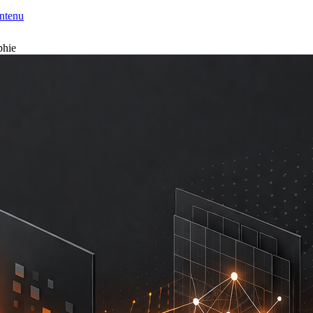
ntenu
phie