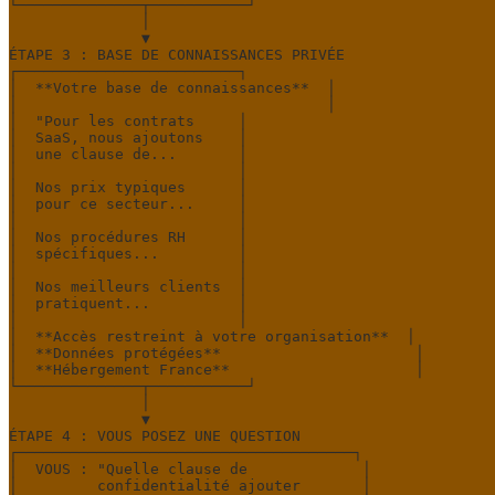
└──────────────┬───────────┘

               │

               ▼

ÉTAPE 3 : BASE DE CONNAISSANCES PRIVÉE

┌─────────────────────────┐

│  **Votre base de connaissances**  │

│                                   │

│  "Pour les contrats     │

│  SaaS, nous ajoutons    │

│  une clause de...       │

│                         │

│  Nos prix typiques      │

│  pour ce secteur...     │

│                         │

│  Nos procédures RH      │

│  spécifiques...         │

│                         │

│  Nos meilleurs clients  │

│  pratiquent...          │

│                         │

│  **Accès restreint à votre organisation**  │

│  **Données protégées**                      │

│  **Hébergement France**                     │

└──────────────┬───────────┘

               │

               ▼

ÉTAPE 4 : VOUS POSEZ UNE QUESTION

┌──────────────────────────────────────┐

│  VOUS : "Quelle clause de             │

│         confidentialité ajouter       │
